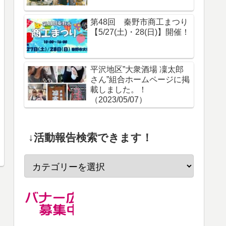
第48回 秦野市商工まつり
【5/27(土)・28(日)】開催！
平沢地区”大衆酒場 凜太郎
さん”組合ホームページに掲
載しました。！
（2023/05/07）
↓活動報告検索できます！