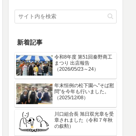
新着記事
令和8年度 第51回秦野商工
まつり 出店報告
（2026/05/23～24）
年末恒例の松下園へ”そば慰
問”を今年も行いました。
（2025/12/08）
川口組合長 旭日双光章を受
章されました（令和７年秋
の叙勲）