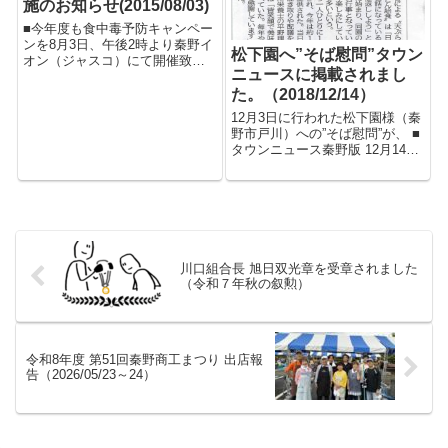
施のお知らせ(2015/08/03)
■今年度も食中毒予防キャンペー
ンを8月3日、午後2時より秦野イ
松下園へ”そば慰問”タウン
オン（ジャスコ）にて開催致し
ニュースに掲載されまし
ます。 暑くて、お忙しい中では
ありますが、お揃いのアロハシ
た。（2018/12/14）
ャツで多くの方のご協力お願い
12月3日に行われた松下園様（秦
します。 ※集合時間は2時、場所
野市戸川）への”そば慰問”が、 ■
は去年と同じイオン入...
タウンニュース秦野版 12月14日
金曜日号に掲載されました。 組
合の活動を取り上げて頂きあり
がとうございました。
川口組合長 旭日双光章を受章されました
（令和７年秋の叙勲）
令和8年度 第51回秦野商工まつり 出店報
告（2026/05/23～24）