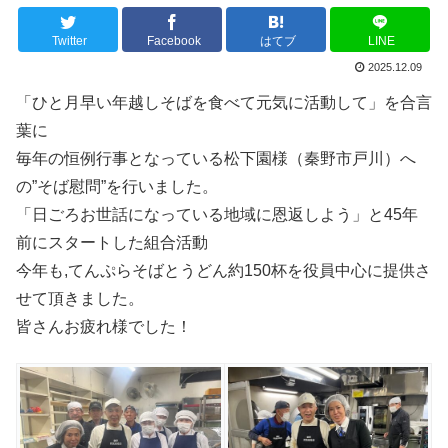
Twitter
Facebook
はてブ
LINE
2025.12.09
「ひと月早い年越しそばを食べて元気に活動して」を合言
葉に
毎年の恒例行事となっている松下園様（秦野市戸川）へ
の”そば慰問”を行いました。
「日ごろお世話になっている地域に恩返しよう」と45年
前にスタートした組合活動
今年も,てんぷらそばとうどん約150杯を役員中心に提供さ
せて頂きました。
皆さんお疲れ様でした！