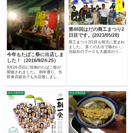
第48回はだの商工まつり2
日目です。(2023/05/28)
商工まつり2日目も晴天に恵まれ
ました。 多くの人出で賑わい、
当組合のブースも大盛況のうち
今年もたばこ祭に出店しま
に完売致しました。 最後に川口
した！（2016/9/24-25）
組合長の挨拶で無事終了。 御協
力頂いた皆様ありがとうござい
9月24-25日に恒例のたばこ祭が
ました。
開催されました。 例年通り、当
飲食店組合でも出店致しまし
た。 天候は1日目が雨が激しく降
りましたが夕方からは雨も上が
り 二日目はこの時期にしては暑
組合活動関連
組合活動関連
いくらいの晴天で例年以上の盛
り上がりでした。 ご協力...