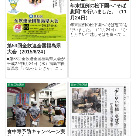
年末恒例の松下園へ”そば
慰問”を行いました。（11
月24日）
年末恒例の松下園へ”そば慰問”を
行いました。（11月24日） 「ひ
と月早い年越しそばを食べて元
気に活動して」を合言葉に 毎年
の恒例行事となっている松下園
第53回全飲連全国福島県
（秦野市戸川）への”そば慰問”を
大会（2015/6/24）
行いました。 「日ごろお世話に
■第53回全飲連全国福島県大会が
なってい...
平成27年6月24日（水）福島市飯
坂温泉「パルセいいざか」にて
開催 当組合からも川口組合長他
多数の役員の方が参加されま
す。
組合活動関連
組合活動関連
食中毒予防キャンペーン実