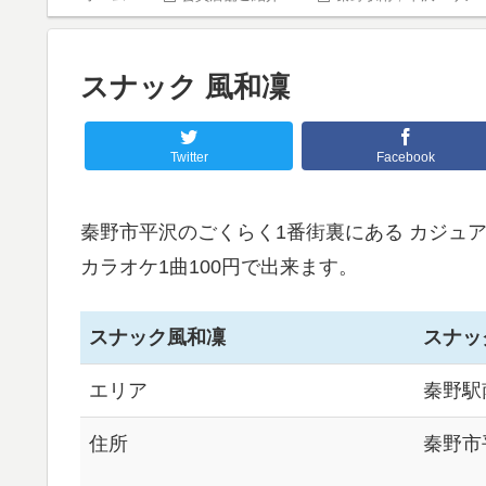
スナック 風和凜
Twitter
Facebook
秦野市平沢のごくらく1番街裏にある カジュ
カラオケ1曲100円で出来ます。
スナック風和凜
スナッ
エリア
秦野駅
住所
秦野市平