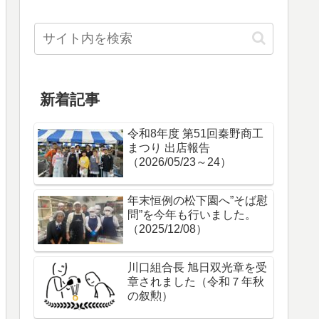
新着記事
令和8年度 第51回秦野商工
まつり 出店報告
（2026/05/23～24）
年末恒例の松下園へ”そば慰
問”を今年も行いました。
（2025/12/08）
川口組合長 旭日双光章を受
章されました（令和７年秋
の叙勲）