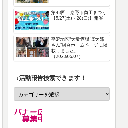
第48回 秦野市商工まつり
【5/27(土)・28(日)】開催！
平沢地区”大衆酒場 凜太郎
さん”組合ホームページに掲
載しました。！
（2023/05/07）
↓活動報告検索できます！