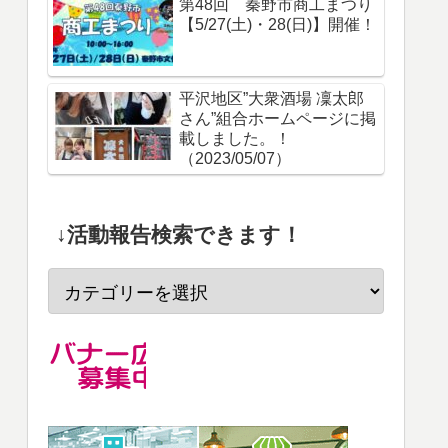
第48回 秦野市商工まつり
【5/27(土)・28(日)】開催！
平沢地区”大衆酒場 凜太郎
さん”組合ホームページに掲
載しました。！
（2023/05/07）
↓活動報告検索できます！