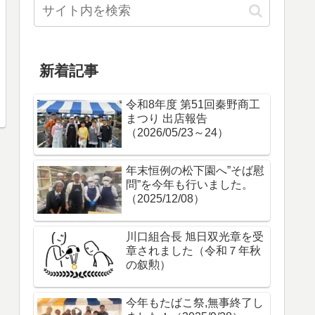
新着記事
令和8年度 第51回秦野商工
まつり 出店報告
（2026/05/23～24）
年末恒例の松下園へ”そば慰
問”を今年も行いました。
（2025/12/08）
川口組合長 旭日双光章を受
章されました（令和７年秋
の叙勲）
今年もたばこ祭,無事終了し