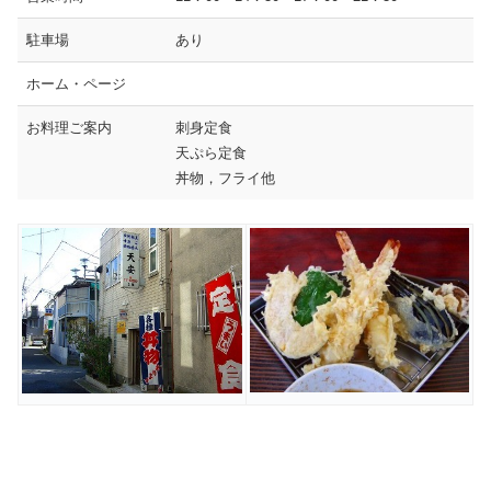
駐車場
あり
ホーム・ページ
お料理ご案内
刺身定食
天ぷら定食
丼物，フライ他