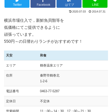
Twitter
Facebook
はてブ
LINE
2020.07.03
2014.07.31
横浜市場仕入で，新鮮魚貝類等を
低価格にてご提供できるように
頑張っています。
550円～の日替わりランチがおすすめです！
天安
和食
エリア
鶴巻温泉エリア
住所
秦野市鶴巻北
1-2-6
電話番号
0463-77-5287
定休日
不定休
営業時間
11：00～14：30 17：00～21：30