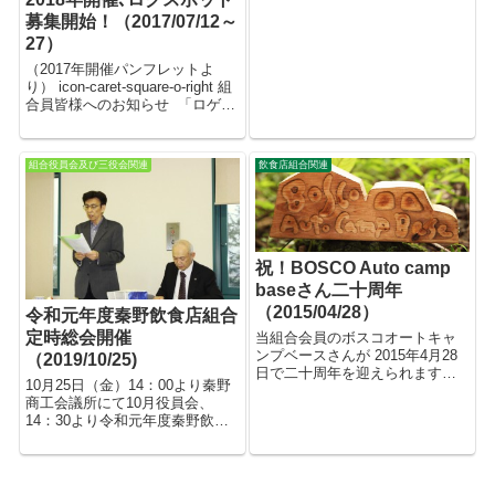
す。 お申し込みは...
募集開始！（2017/07/12～
27）
（2017年開催パンフレットよ
り） icon-caret-square-o-right 組
合員皆様へのお知らせ 「ロゲイ
ニング丹沢・大山」は世界初の
スマホを使ったポイントラリー
ゲーム ロゲイニングイベント,
組合役員会及び三役会関連
飲食店組合関連
ロゲイニン...
祝！BOSCO Auto camp
baseさん二十周年
（2015/04/28）
令和元年度秦野飲食店組合
定時総会開催
当組合会員のボスコオートキャ
ンプベースさんが 2015年4月28
（2019/10/25)
日で二十周年を迎えられます。
10月25日（金）14：00より秦野
おめでとうございます！ 尚,今年
商工会議所にて10月役員会、
度も3/2より今年度ご予約の受付
14：30より令和元年度秦野飲食
を開始されました。 詳しくは
店組合定時総会開催されまし
■BOSCO Au...
た。 川口組合長の挨拶の後、議
事進行され 1.平成30年度事業報
告 2.平成30年度収支決算報告 3.