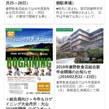
月25～26日）
館駐車場）
秦野飲食店組合では今年度新年
■晴天に恵まれ、第37回秦野市市
会を02月25日（火）～26日
民まつりが開催されました。 日
（水） の要領で開催する事とな
中は半袖でも良いくらいで、当
りました 詳しく下記PFDファイ
組合も広いブースを設け 焼鳥、
ルをご覧になって下さい。 皆様
焼きそば、ポテト、フランク、
お忙しい中ではあると思います
そば、ドリンク等を販売しまし
飲食店組合関連
飲食店組合関連
が， 万障お繰り合わせの上ご出
た。 特に名産、はだの落花生コ
席下さいますようご案内申...
ロッケには長い行列が出...
2016年秦野飲食店組合新
年会開催のお知らせ
（2016/02月22～23日）
秦野飲食店組合では今年度新年
会を02月22日（月）～23日
（火） 箱根湯元,南風荘にて開催
する事となりました。 皆様お忙
しい中ではあると思いますが，
＜組合員向け＞今年もロゲ
万障お繰り合わせの上ご出席下
イニング大会丹沢・大山
さいますようご案内申し上げま
2018年開催､ログスポット