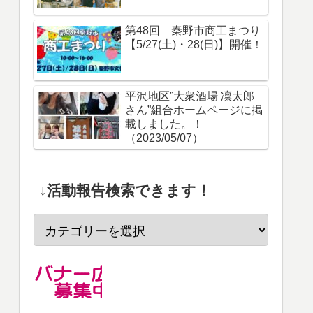
第48回 秦野市商工まつり
【5/27(土)・28(日)】開催！
平沢地区”大衆酒場 凜太郎
さん”組合ホームページに掲
載しました。！
（2023/05/07）
↓活動報告検索できます！