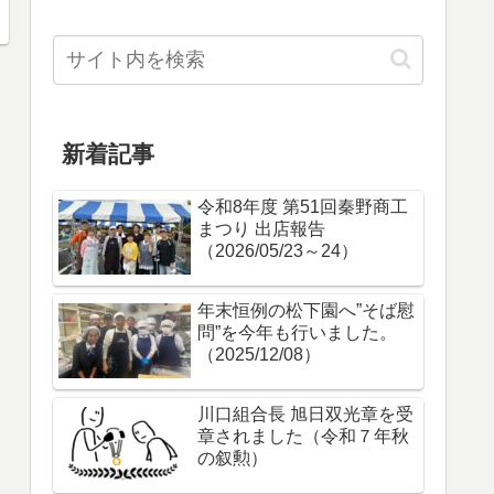
新着記事
令和8年度 第51回秦野商工
まつり 出店報告
（2026/05/23～24）
年末恒例の松下園へ”そば慰
問”を今年も行いました。
（2025/12/08）
川口組合長 旭日双光章を受
章されました（令和７年秋
の叙勲）